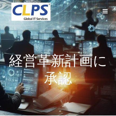
コ
ン
テ
ン
ツ
へ
ス
キ
ッ
経営革新計画に
プ
承認