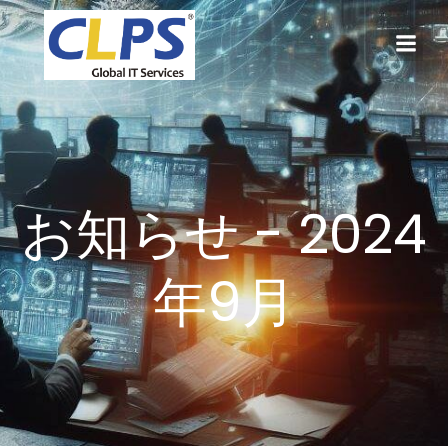
コ
ン
テ
ン
ツ
へ
ス
キ
ッ
お知らせ - 2024
プ
年9月