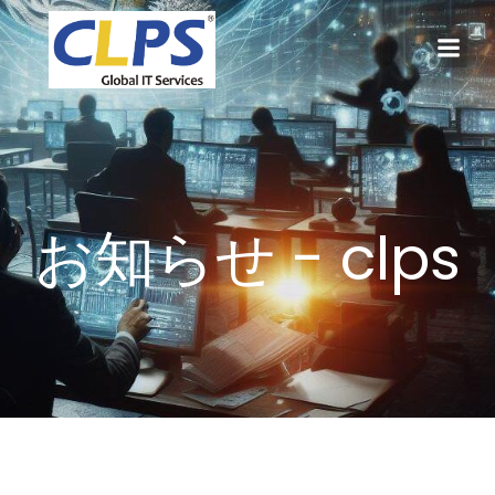
コ
ン
テ
ン
ツ
へ
ス
キ
ッ
お知らせ -
clps
プ